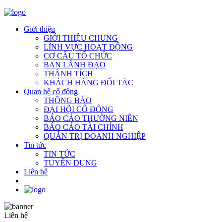
Giới thiệu
GIỚI THIỆU CHUNG
LĨNH VỰC HOẠT ĐỘNG
CƠ CẤU TỔ CHỨC
BAN LÃNH ĐẠO
THÀNH TÍCH
KHÁCH HÀNG ĐỐI TÁC
Quan hệ cổ đông
THÔNG BÁO
ĐẠI HỘI CỔ ĐÔNG
BÁO CÁO THƯỜNG NIÊN
BÁO CÁO TÀI CHÍNH
QUẢN TRỊ DOANH NGHIỆP
Tin tức
TIN TỨC
TUYỂN DỤNG
Liên hệ
Liên hệ