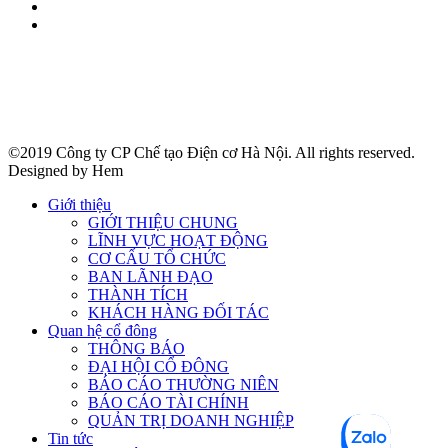
©2019 Công ty CP Chế tạo Điện cơ Hà Nội. All rights reserved.
Designed by Hem
Giới thiệu
GIỚI THIỆU CHUNG
LĨNH VỰC HOẠT ĐỘNG
CƠ CẤU TỔ CHỨC
BAN LÃNH ĐẠO
THÀNH TÍCH
KHÁCH HÀNG ĐỐI TÁC
Quan hệ cổ đông
THÔNG BÁO
ĐẠI HỘI CỔ ĐÔNG
BÁO CÁO THƯỜNG NIÊN
BÁO CÁO TÀI CHÍNH
QUẢN TRỊ DOANH NGHIỆP
Tin tức