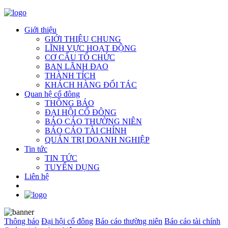
Giới thiệu
GIỚI THIỆU CHUNG
LĨNH VỰC HOẠT ĐỘNG
CƠ CẤU TỔ CHỨC
BAN LÃNH ĐẠO
THÀNH TÍCH
KHÁCH HÀNG ĐỐI TÁC
Quan hệ cổ đông
THÔNG BÁO
ĐẠI HỘI CỔ ĐÔNG
BÁO CÁO THƯỜNG NIÊN
BÁO CÁO TÀI CHÍNH
QUẢN TRỊ DOANH NGHIỆP
Tin tức
TIN TỨC
TUYỂN DỤNG
Liên hệ
Thông báo
Đại hội cổ đông
Báo cáo thường niên
Báo cáo tài chính