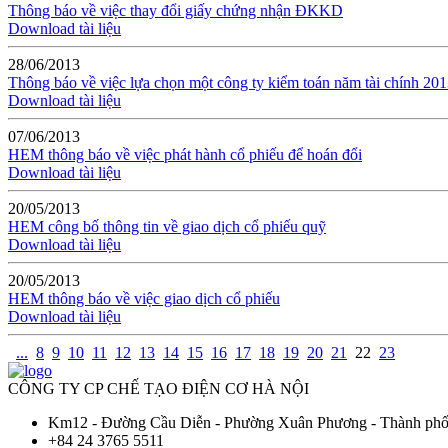
Thông báo về việc thay đổi giấy chứng nhận ĐKKD
Download tài liệu
28/06/2013
Thông báo về việc lựa chọn một công ty kiểm toán năm tài chính 20
Download tài liệu
07/06/2013
HEM thông báo về việc phát hành cổ phiếu để hoán đổi
Download tài liệu
20/05/2013
HEM công bố thông tin về giao dịch cổ phiếu quỹ
Download tài liệu
20/05/2013
HEM thông báo về việc giao dịch cổ phiếu
Download tài liệu
...
8
9
10
11
12
13
14
15
16
17
18
19
20
21
22
23
CÔNG TY CP CHẾ TẠO ĐIỆN CƠ HÀ NỘI
Km12 - Đường Cầu Diễn - Phường Xuân Phương - Thành ph
+84 24 3765 5511