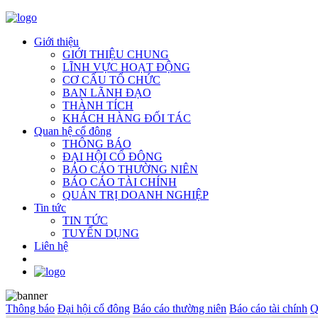
Giới thiệu
GIỚI THIỆU CHUNG
LĨNH VỰC HOẠT ĐỘNG
CƠ CẤU TỔ CHỨC
BAN LÃNH ĐẠO
THÀNH TÍCH
KHÁCH HÀNG ĐỐI TÁC
Quan hệ cổ đông
THÔNG BÁO
ĐẠI HỘI CỔ ĐÔNG
BÁO CÁO THƯỜNG NIÊN
BÁO CÁO TÀI CHÍNH
QUẢN TRỊ DOANH NGHIỆP
Tin tức
TIN TỨC
TUYỂN DỤNG
Liên hệ
Thông báo
Đại hội cổ đông
Báo cáo thường niên
Báo cáo tài chính
Q