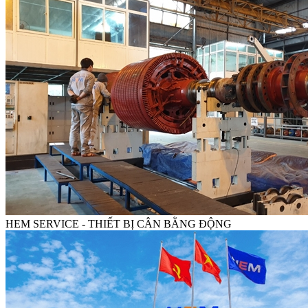
HEM SERVICE - THIẾT BỊ CÂN BẰNG ĐỘNG