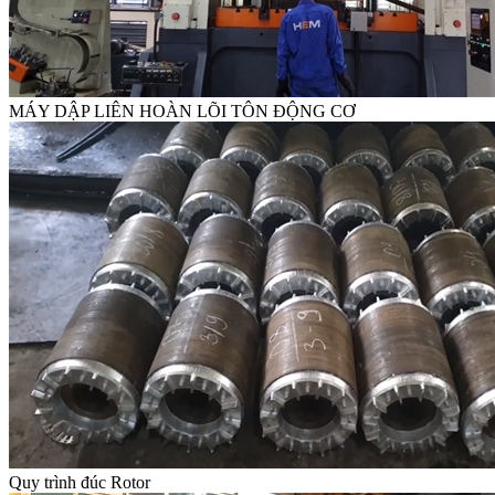
MÁY DẬP LIÊN HOÀN LÕI TÔN ĐỘNG CƠ
Quy trình đúc Rotor