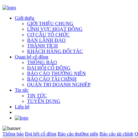
Giới thiệu
GIỚI THIỆU CHUNG
LĨNH VỰC HOẠT ĐỘNG
CƠ CẤU TỔ CHỨC
BAN LÃNH ĐẠO
THÀNH TÍCH
KHÁCH HÀNG ĐỐI TÁC
Quan hệ cổ đông
THÔNG BÁO
ĐẠI HỘI CỔ ĐÔNG
BÁO CÁO THƯỜNG NIÊN
BÁO CÁO TÀI CHÍNH
QUẢN TRỊ DOANH NGHIỆP
Tin tức
TIN TỨC
TUYỂN DỤNG
Liên hệ
Thông báo
Đại hội cổ đông
Báo cáo thường niên
Báo cáo tài chính
Q