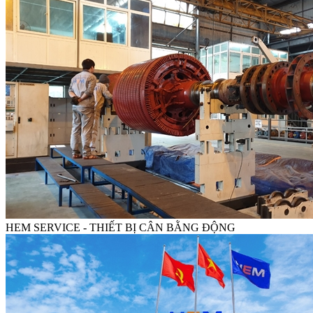
HEM SERVICE - THIẾT BỊ CÂN BẰNG ĐỘNG