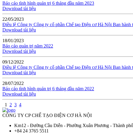
Báo cáo tình hình quản trị 6 tháng đầu năm 2023
Download tài liệu
22/05/2023
Điều lệ Công ty Công ty cổ phần Chế tạo Điện cơ Hà Nội Ban hàn
Download tài liệu
18/01/2023
Báo cáo quản trị năm 2022
Download tài liệu
09/12/2022
Điều lệ Công ty Công ty cổ phần Chế tạo Điện cơ Hà Nội Ban hàn
Download tài liệu
28/07/2022
Báo cáo tình hình quản trị 6 tháng đầu năm 2022
Download tài liệu
1
2
3
4
CÔNG TY CP CHẾ TẠO ĐIỆN CƠ HÀ NỘI
Km12 - Đường Cầu Diễn - Phường Xuân Phương - Thành ph
+84 24 3765 5511