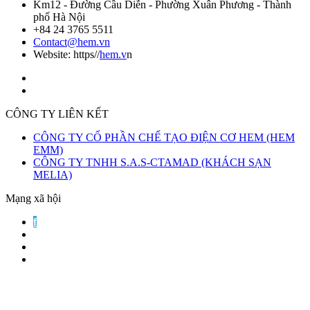
Km12 - Đường Cầu Diễn - Phường Xuân Phương - Thành
phố Hà Nội
+84 24 3765 5511
Contact@hem.vn
Website: https//
hem.v
n
CÔNG TY LIÊN KẾT
CÔNG TY CỔ PHẦN CHẾ TẠO ĐIỆN CƠ HEM (HEM
EMM)
CÔNG TY TNHH S.A.S-CTAMAD (KHÁCH SẠN
MELIA)
Mạng xã hội
f