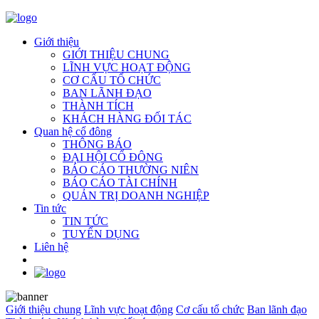
Giới thiệu
GIỚI THIỆU CHUNG
LĨNH VỰC HOẠT ĐỘNG
CƠ CẤU TỔ CHỨC
BAN LÃNH ĐẠO
THÀNH TÍCH
KHÁCH HÀNG ĐỐI TÁC
Quan hệ cổ đông
THÔNG BÁO
ĐẠI HỘI CỔ ĐÔNG
BÁO CÁO THƯỜNG NIÊN
BÁO CÁO TÀI CHÍNH
QUẢN TRỊ DOANH NGHIỆP
Tin tức
TIN TỨC
TUYỂN DỤNG
Liên hệ
Giới thiệu chung
Lĩnh vực hoạt động
Cơ cấu tổ chức
Ban lãnh đạo