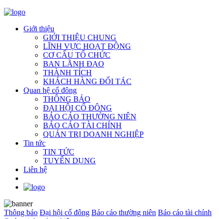
Giới thiệu
GIỚI THIỆU CHUNG
LĨNH VỰC HOẠT ĐỘNG
CƠ CẤU TỔ CHỨC
BAN LÃNH ĐẠO
THÀNH TÍCH
KHÁCH HÀNG ĐỐI TÁC
Quan hệ cổ đông
THÔNG BÁO
ĐẠI HỘI CỔ ĐÔNG
BÁO CÁO THƯỜNG NIÊN
BÁO CÁO TÀI CHÍNH
QUẢN TRỊ DOANH NGHIỆP
Tin tức
TIN TỨC
TUYỂN DỤNG
Liên hệ
Thông báo
Đại hội cổ đông
Báo cáo thường niên
Báo cáo tài chính