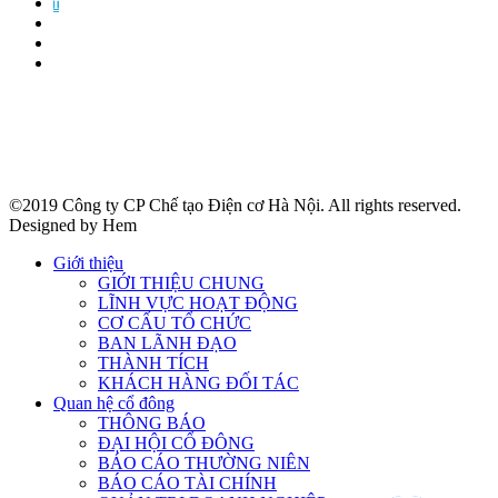
f
©2019 Công ty CP Chế tạo Điện cơ Hà Nội. All rights reserved.
Designed by Hem
Giới thiệu
GIỚI THIỆU CHUNG
LĨNH VỰC HOẠT ĐỘNG
CƠ CẤU TỔ CHỨC
BAN LÃNH ĐẠO
THÀNH TÍCH
KHÁCH HÀNG ĐỐI TÁC
Quan hệ cổ đông
THÔNG BÁO
ĐẠI HỘI CỔ ĐÔNG
BÁO CÁO THƯỜNG NIÊN
BÁO CÁO TÀI CHÍNH