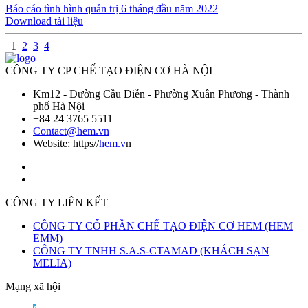
Báo cáo tình hình quản trị 6 tháng đầu năm 2022
Download tài liệu
1
2
3
4
CÔNG TY CP CHẾ TẠO ĐIỆN CƠ HÀ NỘI
Km12 - Đường Cầu Diễn - Phường Xuân Phương - Thành
phố Hà Nội
+84 24 3765 5511
Contact@hem.vn
Website: https//
hem.v
n
CÔNG TY LIÊN KẾT
CÔNG TY CỔ PHẦN CHẾ TẠO ĐIỆN CƠ HEM (HEM
EMM)
CÔNG TY TNHH S.A.S-CTAMAD (KHÁCH SẠN
MELIA)
Mạng xã hội