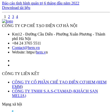
Báo cáo tình hình quản trị 6 tháng đầu năm 2022
Download tài liệu
1
2
3
4
CÔNG TY CP CHẾ TẠO ĐIỆN CƠ HÀ NỘI
Km12 - Đường Cầu Diễn - Phường Xuân Phương - Thành
phố Hà Nội
+84 24 3765 5511
Contact@hem.vn
Website: https//
hem.v
n
CÔNG TY LIÊN KẾT
CÔNG TY CỔ PHẦN CHẾ TẠO ĐIỆN CƠ HEM (HEM
EMM)
CÔNG TY TNHH S.A.S-CTAMAD (KHÁCH SẠN
MELIA)
Mạng xã hội