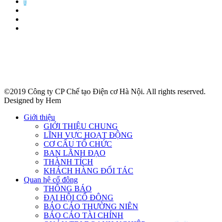
f
©2019 Công ty CP Chế tạo Điện cơ Hà Nội. All rights reserved.
Designed by Hem
Giới thiệu
GIỚI THIỆU CHUNG
LĨNH VỰC HOẠT ĐỘNG
CƠ CẤU TỔ CHỨC
BAN LÃNH ĐẠO
THÀNH TÍCH
KHÁCH HÀNG ĐỐI TÁC
Quan hệ cổ đông
THÔNG BÁO
ĐẠI HỘI CỔ ĐÔNG
BÁO CÁO THƯỜNG NIÊN
BÁO CÁO TÀI CHÍNH