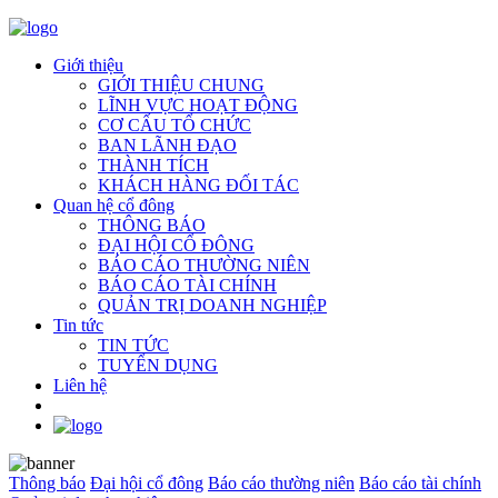
Giới thiệu
GIỚI THIỆU CHUNG
LĨNH VỰC HOẠT ĐỘNG
CƠ CẤU TỔ CHỨC
BAN LÃNH ĐẠO
THÀNH TÍCH
KHÁCH HÀNG ĐỐI TÁC
Quan hệ cổ đông
THÔNG BÁO
ĐẠI HỘI CỔ ĐÔNG
BÁO CÁO THƯỜNG NIÊN
BÁO CÁO TÀI CHÍNH
QUẢN TRỊ DOANH NGHIỆP
Tin tức
TIN TỨC
TUYỂN DỤNG
Liên hệ
Thông báo
Đại hội cổ đông
Báo cáo thường niên
Báo cáo tài chính